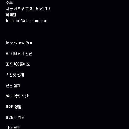
주소
서울 서초구 효령로55길 19
이메일
telta-bd@classum.com
Interview Pro
AI 리터러시 진단
조직 AX 준비도
스킬셋 설계
진단 설계
텔타 역량 진단
B2B 영업
B2B 마케팅
신임 팀장