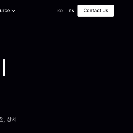
urce
Contact Us
KO
EN
이
점, 상세